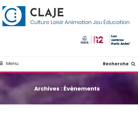
kip
anneau de gestion des cookies
o
ontent
Culture Loisir Animation Jeu Education
Claje
Menu
Recherche
Archives :
Évènements