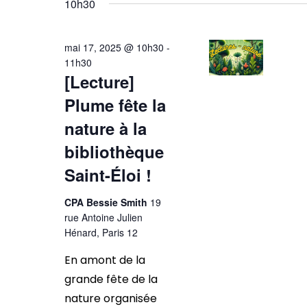
2025
vues
une
10h30
mot-
date.
Évènements
clé.
mai 17, 2025 @ 10h30
-
11h30
[Lecture]
Plume fête la
nature à la
bibliothèque
Saint-Éloi !
CPA Bessie Smith
19
rue Antoine Julien
Hénard, Paris 12
En amont de la
grande fête de la
nature organisée