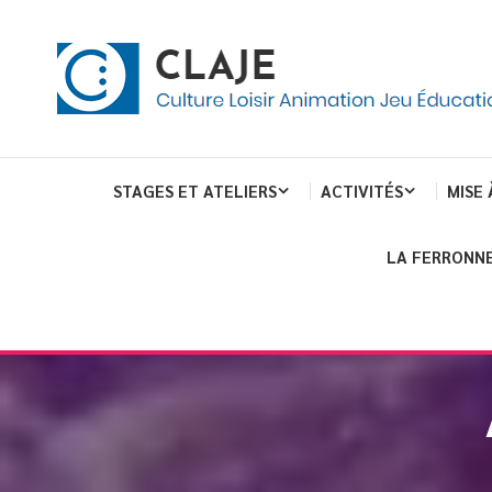
eau de gestion des cookies
ent
Culture Loisir Animation Jeu Education
Claje
STAGES ET ATELIERS
ACTIVITÉS
MISE 
LA FERRONNE