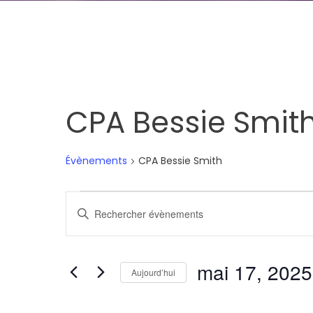
CPA Bessie Smit
Évènements
CPA Bessie Smith
Évènements
Recherche
Saisir
for
et
mot-
clé.
mai
navigation
mai 17, 2025
Rechercher
Aujourd’hui
17,
de
Évènements
Sélectionnez
par