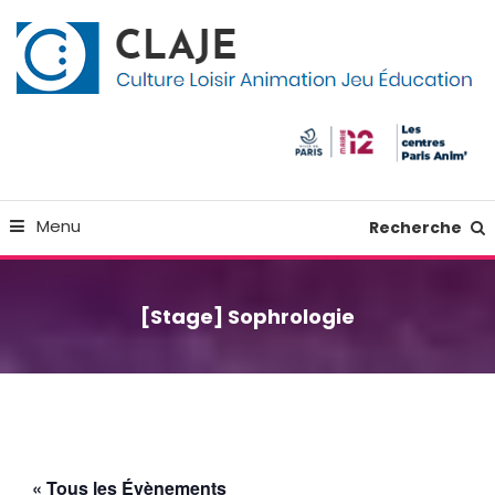
Skip
Panneau de gestion des cookies
To
Content
Culture Loisir Animation Jeu Education
Claje
Menu
Recherche
[Stage] Sophrologie
« Tous les Évènements