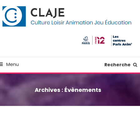
kip
anneau de gestion des cookies
o
ontent
Culture Loisir Animation Jeu Education
Claje
Menu
Recherche
Archives :
Évènements