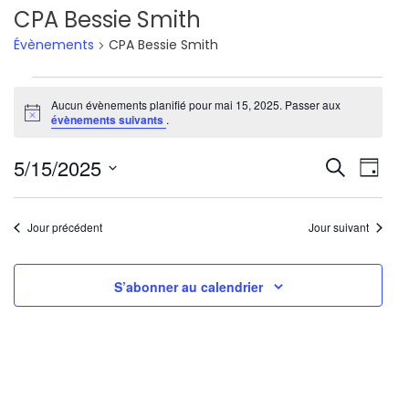
CPA Bessie Smith
Évènements
CPA Bessie Smith
Évènements
Aucun évènements planifié pour mai 15, 2025. Passer aux
Notice
for
évènements suivants
.
mai
Reche
Nav
5/15/2025
Recherche
Jour
15,
de
Sélectionnez
et
une
vu
2025
Jour précédent
Jour suivant
navig
date.
Év
de
S’abonner au calendrier
vues
Évène