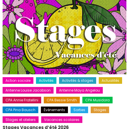
Action sociale
Activités
Activités & stages
Actualités
Antenne Louise Jacobson
Antenne Maya Angelou
CPA Annie Fratellini
CPA Bessie Smith
CPA Musidora
CPA Pina Bausch
Événements
Sorties
Stages
Stages et ateliers
Vacances scolaires
Stages Vacances d’été 2026