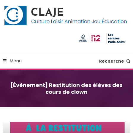
Skip
Panneau de gestion des cookies
To
Content
Culture Loisir Animation Jeu Education
Claje
Menu
Recherche
[Évènement] Restitution des élèves des
cours de clown