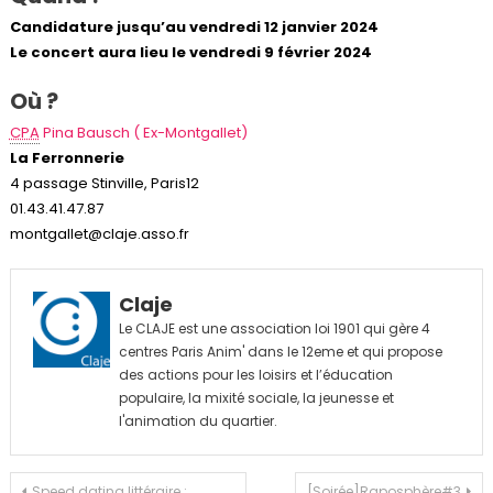
Candidature jusqu’au vendredi 12 janvier 2024
Le concert aura lieu le vendredi 9 février 2024
Où ?
CPA
Pina Bausch ( Ex-Montgallet)
La Ferronnerie
4 passage Stinville, Paris12
01.43.41.47.87
montgallet@claje.asso.fr
Claje
Le CLAJE est une association loi 1901 qui gère 4
centres Paris Anim' dans le 12eme et qui propose
des actions pour les loisirs et l’éducation
populaire, la mixité sociale, la jeunesse et
l'animation du quartier.
Navigation
Speed dating littéraire :
[Soirée]Raposphère#3