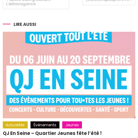
L’extravagance
de
l’article
LIRE AUSSI
Actualités
Événements
Jeunes
QJ En Seine – Quartier Jeunes fête l’été !