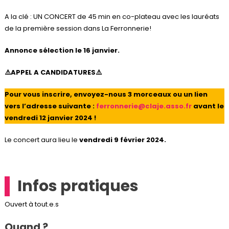
A la clé : UN CONCERT de 45 min en co-plateau avec les lauréats
de la première session dans La Ferronnerie!
Annonce sélection le 16 janvier.
⚠️APPEL A CANDIDATURES⚠️
Pour vous inscrire, envoyez-nous 3 morceaux ou un lien
vers l’adresse suivante :
ferronnerie@claje.asso.fr
avant le
vendredi 12 janvier 2024 !
Le concert aura lieu le
vendredi 9 février 2024.
Infos pratiques
Ouvert à tout.e.s
Quand ?