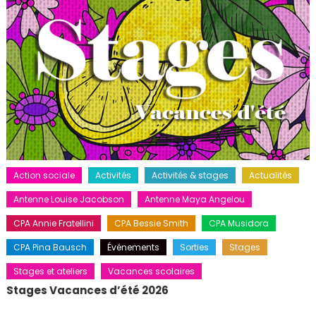
Action sociale
Activités
Activités & stages
Actualités
Antenne Louise Jacobson
Antenne Maya Angelou
CPA Annie Fratellini
CPA Bessie Smith
CPA Musidora
CPA Pina Bausch
Événements
Sorties
Stages
Stages et ateliers
Vacances scolaires
Stages Vacances d’été 2026