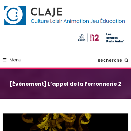
Skip
Panneau de gestion des cookies
To
Content
Culture Loisir Animation Jeu Education
Claje
Menu
Recherche
[Évènement] L’appel de la Ferronnerie 2