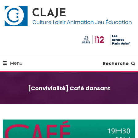
Skip
Panneau de gestion des cookies
To
Content
Culture Loisir Animation Jeu Education
Claje
Menu
Recherche
[Convivialité] Café dansant