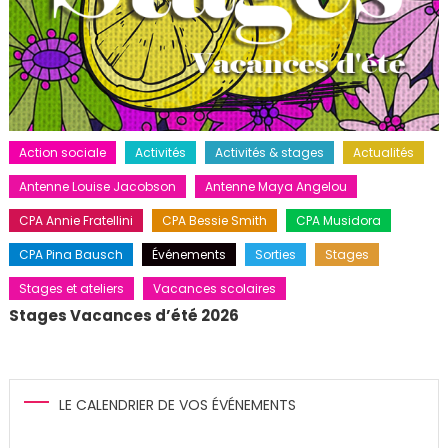
Action sociale
Activités
Activités & stages
Actualités
Antenne Louise Jacobson
Antenne Maya Angelou
CPA Annie Fratellini
CPA Bessie Smith
CPA Musidora
CPA Pina Bausch
Événements
Sorties
Stages
Stages et ateliers
Vacances scolaires
Stages Vacances d’été 2026
LE CALENDRIER DE VOS ÉVÉNEMENTS