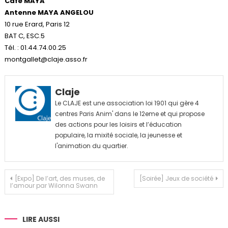
Café MAYA
Antenne MAYA ANGELOU
10 rue Erard, Paris 12
BAT C, ESC.5
Tél. : 01.44.74.00.25
montgallet@claje.asso.fr
Claje
Le CLAJE est une association loi 1901 qui gère 4
centres Paris Anim' dans le 12eme et qui propose
des actions pour les loisirs et l’éducation
populaire, la mixité sociale, la jeunesse et
l'animation du quartier.
Navigation
[Expo] De l’art, des muses, de
[Soirée] Jeux de société
l’amour par Wilonna Swann
de
l’article
LIRE AUSSI