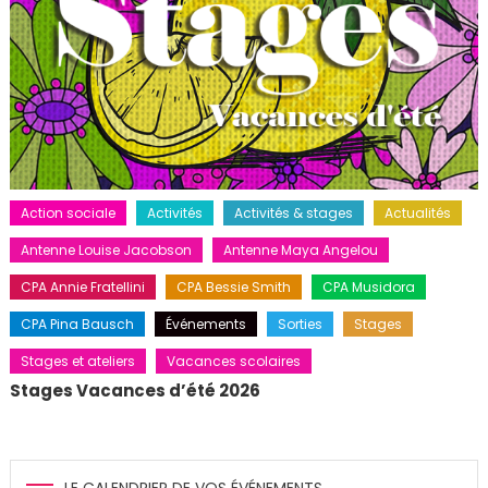
Action sociale
Activités
Activités & stages
Actualités
Antenne Louise Jacobson
Antenne Maya Angelou
CPA Annie Fratellini
CPA Bessie Smith
CPA Musidora
CPA Pina Bausch
Événements
Sorties
Stages
Stages et ateliers
Vacances scolaires
Stages Vacances d’été 2026