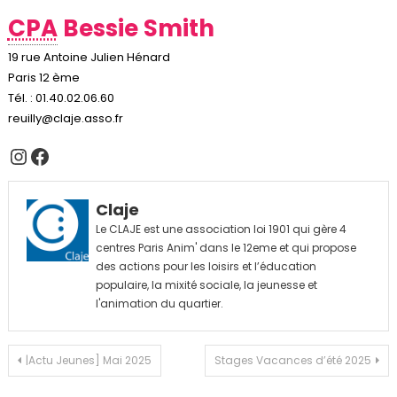
CPA
Bessie Smith
19 rue Antoine Julien Hénard
Paris 12 ème
Tél. : 01.40.02.06.60
reuilly@claje.asso.fr
Instagram
Facebook
Claje
Le CLAJE est une association loi 1901 qui gère 4
centres Paris Anim' dans le 12eme et qui propose
des actions pour les loisirs et l’éducation
populaire, la mixité sociale, la jeunesse et
l'animation du quartier.
Navigation
|Actu Jeunes] Mai 2025
Stages Vacances d’été 2025
de