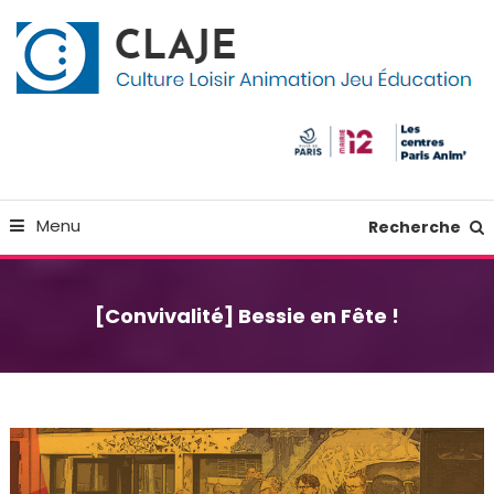
Skip
Panneau de gestion des cookies
To
Content
Culture Loisir Animation Jeu Education
Claje
Menu
Recherche
[Convivalité] Bessie en Fête !