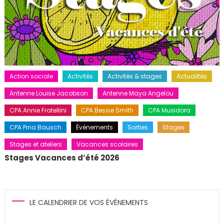
Action sociale
Activités
Activités & stages
Actualités
Antenne Louise Jacobson
Antenne Maya Angelou
CPA Annie Fratellini
CPA Bessie Smith
CPA Musidora
CPA Pina Bausch
Événements
Sorties
Stages
Stages et ateliers
Vacances scolaires
Stages Vacances d’été 2026
LE CALENDRIER DE VOS ÉVÉNEMENTS