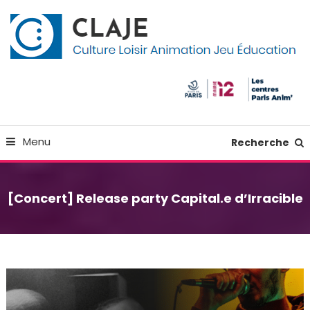
Skip
Panneau de gestion des cookies
To
Content
Culture Loisir Animation Jeu Education
Claje
Menu
Recherche
[Concert] Release party Capital.e d’Irracible