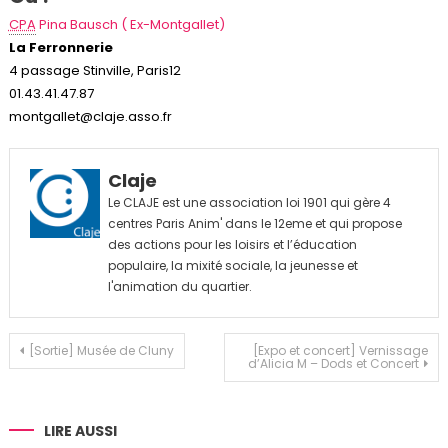
CPA
Pina Bausch ( Ex-Montgallet)
La Ferronnerie
4 passage Stinville, Paris12
01.43.41.47.87
montgallet@claje.asso.fr
Claje
Le CLAJE est une association loi 1901 qui gère 4
centres Paris Anim' dans le 12eme et qui propose
des actions pour les loisirs et l’éducation
populaire, la mixité sociale, la jeunesse et
l'animation du quartier.
Navigation
[Sortie] Musée de Cluny
[Expo et concert] Vernissage
d’Alicia M – Dods et Concert
de
l’article
LIRE AUSSI