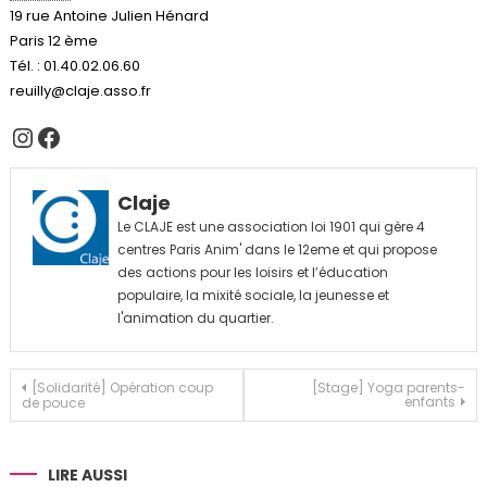
19 rue Antoine Julien Hénard
Paris 12 ème
Tél. : 01.40.02.06.60
reuilly@claje.asso.fr
Instagram
Facebook
Claje
Le CLAJE est une association loi 1901 qui gère 4
centres Paris Anim' dans le 12eme et qui propose
des actions pour les loisirs et l’éducation
populaire, la mixité sociale, la jeunesse et
l'animation du quartier.
Navigation
[Solidarité] Opération coup
[Stage] Yoga parents-
enfants
de pouce
de
l’article
LIRE AUSSI