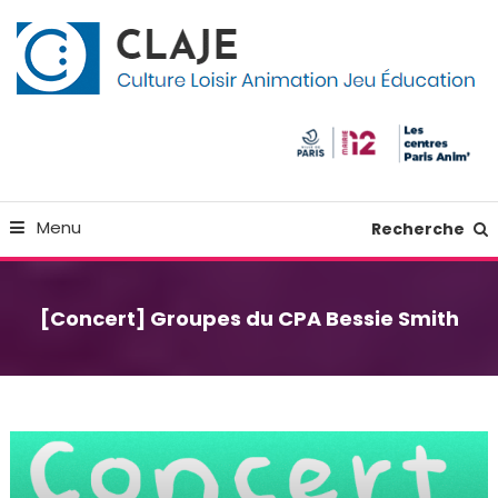
Skip
Panneau de gestion des cookies
To
Content
Culture Loisir Animation Jeu Education
Claje
Menu
Recherche
[Concert] Groupes du CPA Bessie Smith