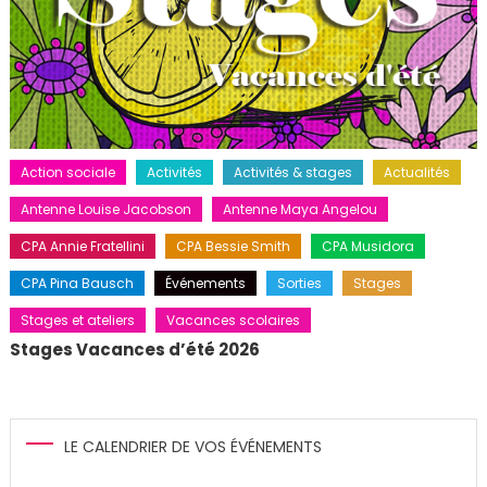
Action sociale
Activités
Activités & stages
Actualités
Antenne Louise Jacobson
Antenne Maya Angelou
CPA Annie Fratellini
CPA Bessie Smith
CPA Musidora
CPA Pina Bausch
Événements
Sorties
Stages
Stages et ateliers
Vacances scolaires
Stages Vacances d’été 2026
LE CALENDRIER DE VOS ÉVÉNEMENTS