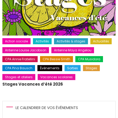
Action sociale
Activités
Activités & stages
Actualités
Antenne Louise Jacobson
Antenne Maya Angelou
CPA Annie Fratellini
CPA Bessie Smith
CPA Musidora
CPA Pina Bausch
Événements
Sorties
Stages
Stages et ateliers
Vacances scolaires
Stages Vacances d’été 2026
LE CALENDRIER DE VOS ÉVÉNEMENTS