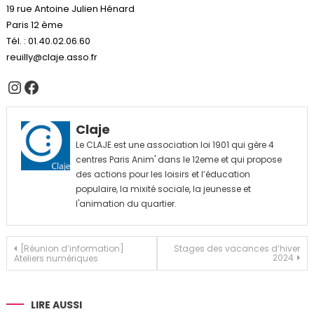
19 rue Antoine Julien Hénard
Paris 12 ème
Tél. : 01.40.02.06.60
reuilly@claje.asso.fr
Instagram
Facebook
Claje
Le CLAJE est une association loi 1901 qui gère 4
centres Paris Anim' dans le 12eme et qui propose
des actions pour les loisirs et l’éducation
populaire, la mixité sociale, la jeunesse et
l'animation du quartier.
Navigation
[Réunion d’information]
Stages des vacances d’hiver
2024
Ateliers numériques
de
l’article
LIRE AUSSI