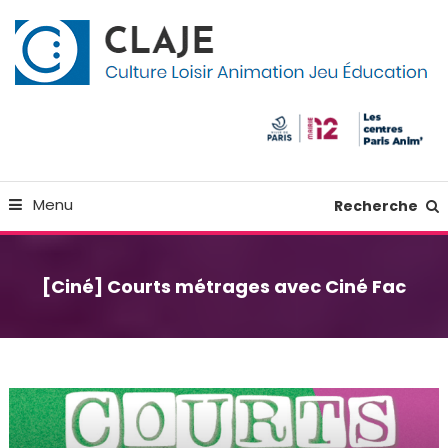
Skip
Panneau de gestion des cookies
To
Content
Culture Loisir Animation Jeu Education
Claje
Menu
Recherche
[Ciné] Courts métrages avec Ciné Fac