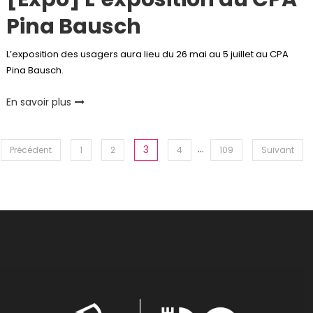
Pina Bausch
L’exposition des usagers aura lieu du 26 mai au 5 juillet au CPA
Pina Bausch.
En savoir plus
Pagination
…
3
Précédent
1
2
4
109
Suivant
des
publications