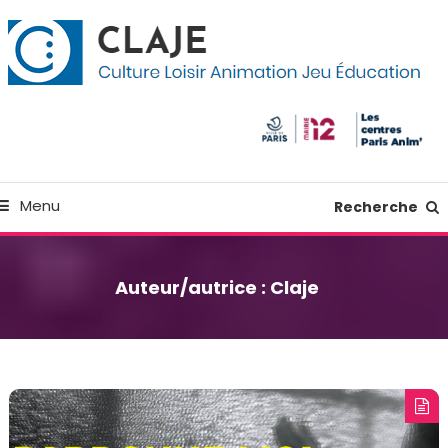
kip
anneau de gestion des cookies
o
ontent
Culture Loisir Animation Jeu Education
Claje
Menu
Recherche
Auteur/autrice :
Claje