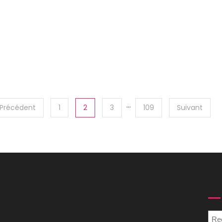
…
Précédent
1
2
3
109
Suivant