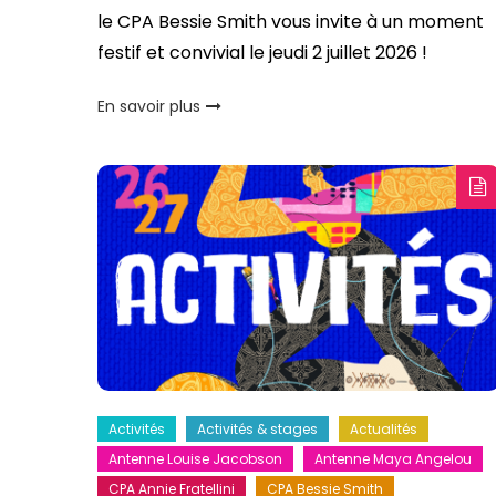
le CPA Bessie Smith vous invite à un moment
festif et convivial le jeudi 2 juillet 2026 !
En savoir plus
Activités
Activités & stages
Actualités
Antenne Louise Jacobson
Antenne Maya Angelou
CPA Annie Fratellini
CPA Bessie Smith