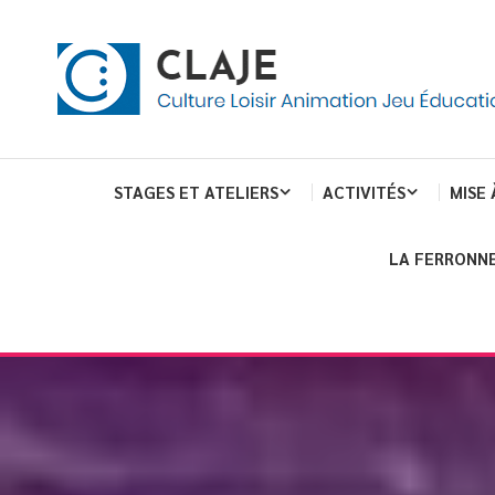
eau de gestion des cookies
ent
Culture Loisir Animation Jeu Education
Claje
STAGES ET ATELIERS
ACTIVITÉS
MISE 
LA FERRONNE