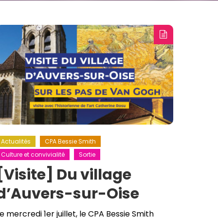
Actualités
CPA Bessie Smith
Culture et convivialité
Sortie
[Visite] Du village
d’Auvers-sur-Oise
e mercredi 1er juillet, le CPA Bessie Smith