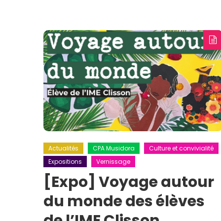
Actualités
CPA Musidora
Culture et convivialité
Expositions
Vernissage
[Expo] Voyage autour
du monde des élèves
de l’IME Clisson