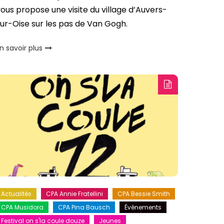
ous propose une visite du village d’Auvers-
ur-Oise sur les pas de Van Gogh.
n savoir plus
Actualités
CPA Annie Fratellini
CPA Bessie Smith
CPA Musidora
CPA Pina Bausch
Événements
Festival on s'la coule douze
Jeunes