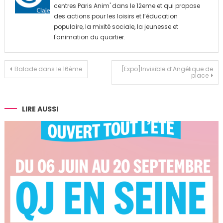
centres Paris Anim' dans le 12eme et qui propose
des actions pour les loisirs et l’éducation
populaire, la mixité sociale, la jeunesse et
l'animation du quartier.
Navigation
Balade dans le 16ème
[Expo]Invisible d’Angélique de
place
de
l’article
LIRE AUSSI