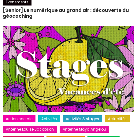
Événements
[Senior] Le numérique au grand air : découverte du
géocaching
Action sociale
Activités
Activités & stages
Actualités
Antenne Louise Jacobson
Antenne Maya Angelou