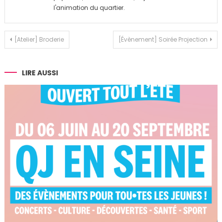
l'animation du quartier.
Navigation
[Atelier] Broderie
[Évènement] Soirée Projection
de
l’article
LIRE AUSSI