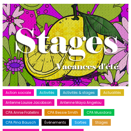
Action sociale
Activités
Activités & stages
Actualités
Antenne Louise Jacobson
Antenne Maya Angelou
CPA Annie Fratellini
CPA Bessie Smith
CPA Musidora
CPA Pina Bausch
Événements
Sorties
Stages