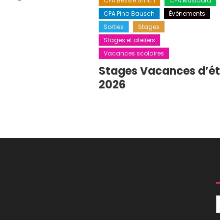
CPA Bessie Smith
CPA Musidora
CPA Pina Bausch
Événements
Sorties
Stages
Stages et ateliers
Vacances scolaires
Stages Vacances d’é
2026