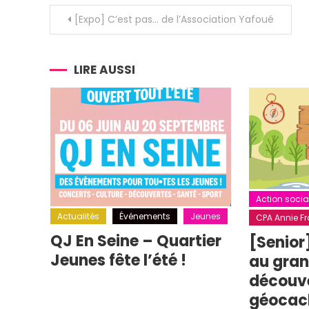
Navigation
[Expo] C’est pas… de l’Association Yafoué
de
l’article
LIRE AUSSI
Action socia
Actualités
Événements
Jeunes
CPA Annie Fra
QJ En Seine – Quartier
[Senior
Jeunes fête l’été !
au grand
découv
géocac