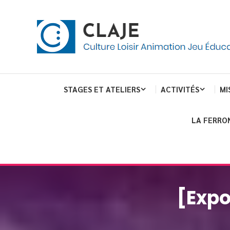
Skip
Panneau de gestion des cookies
To
Content
Culture Loisir Animation Jeu Education
Claje
STAGES ET ATELIERS
ACTIVITÉS
MI
LA FERRO
[Expo