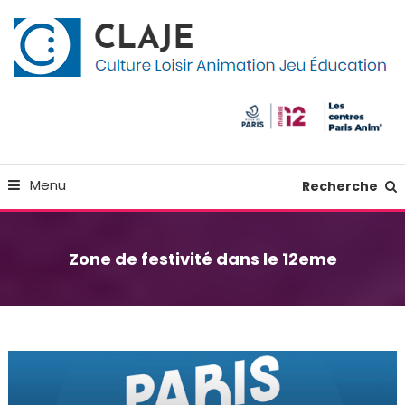
Skip
Panneau de gestion des cookies
To
Content
Culture Loisir Animation Jeu Education
Claje
Menu
Recherche
Zone de festivité dans le 12eme