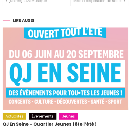
Navigation
[Soirée] JAM Musique
Mise à disposition de salles
de
l’article
LIRE AUSSI
Actualités
Événements
Jeunes
QJ En Seine – Quartier Jeunes fête l’été !