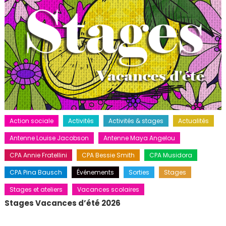
Action sociale
Activités
Activités & stages
Actualités
Antenne Louise Jacobson
Antenne Maya Angelou
CPA Annie Fratellini
CPA Bessie Smith
CPA Musidora
CPA Pina Bausch
Événements
Sorties
Stages
Stages et ateliers
Vacances scolaires
Stages Vacances d’été 2026