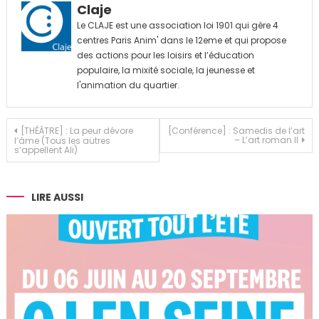
Claje
Le CLAJE est une association loi 1901 qui gère 4
centres Paris Anim' dans le 12eme et qui propose
des actions pour les loisirs et l’éducation
populaire, la mixité sociale, la jeunesse et
l'animation du quartier.
Navigation
[THÉÂTRE] : La peur dévore
[Conférence] : Samedis de l’art
– L’art roman II
l’âme (Tous les autres
de
s’appellent Ali)
l’article
LIRE AUSSI