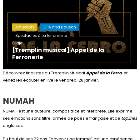
Actualités
CPA Pina Bausch
Spectacles à La ferronnerie
Claje
[Tremplin musical] Appel de la
Ferronerie
Découvrez finalistes du Tremplin Musical
Appel de la Ferro
, et
venez les écouter en live le vendredi 28 janvier.
NUMAH
NUMAH est une auteure, compositrice et interprète. Elle exprime
ses émotions sans filtre, armée de poésie française et de
toplines
anglaises.
Du haut de ses 22 ans, “devenir une femme” est une expérience