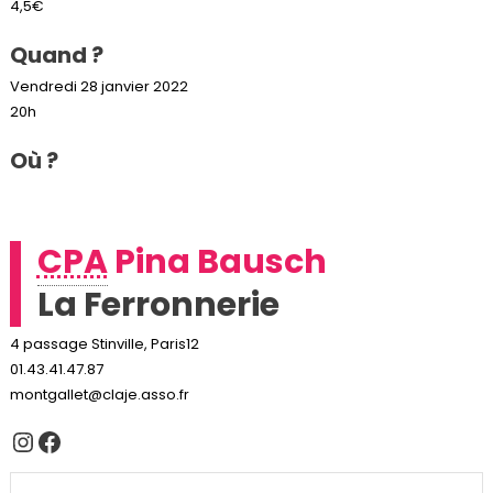
4,5€
Quand ?
Vendredi 28 janvier 2022
20h
Où ?
CPA
Pina Bausch
La Ferronnerie
4 passage Stinville, Paris12
01.43.41.47.87
montgallet@claje.asso.fr
Instagram
Facebook