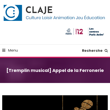
Skip
Panneau de gestion des cookies
To
Content
Culture Loisir Animation Jeu Education
Claje
Menu
Recherche
[Tremplin musical] Appel de la Ferronerie