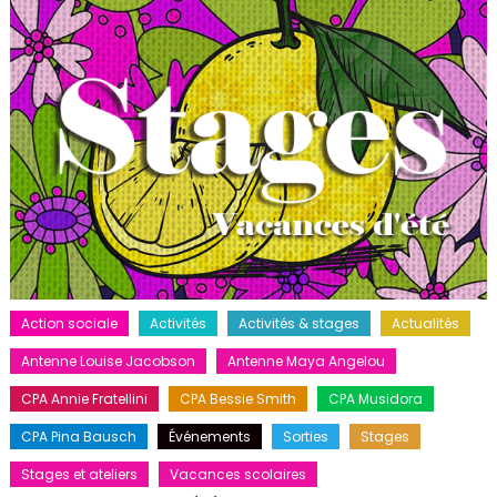
Action sociale
Activités
Activités & stages
Actualités
Antenne Louise Jacobson
Antenne Maya Angelou
CPA Annie Fratellini
CPA Bessie Smith
CPA Musidora
CPA Pina Bausch
Événements
Sorties
Stages
Stages et ateliers
Vacances scolaires