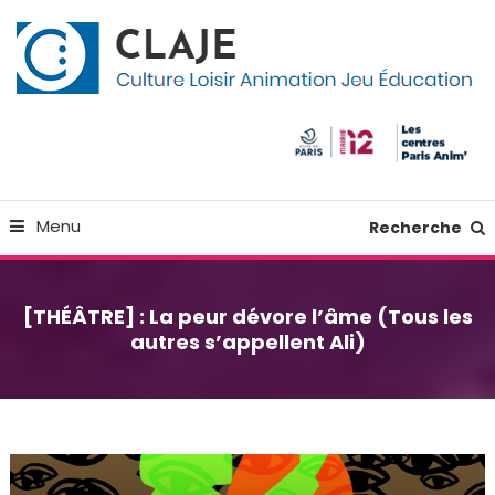
Skip
Panneau de gestion des cookies
To
Content
Culture Loisir Animation Jeu Education
Claje
Menu
Recherche
[THÉÂTRE] : La peur dévore l’âme (Tous les
autres s’appellent Ali)