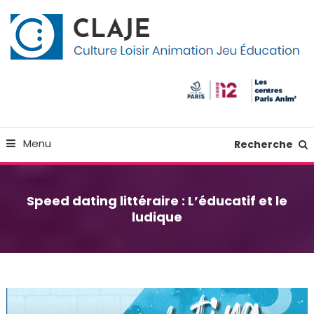
Skip
Panneau de gestion des cookies
To
Content
Culture Loisir Animation Jeu Education
Claje
Menu
Recherche
Speed dating littéraire : L’éducatif et le
ludique