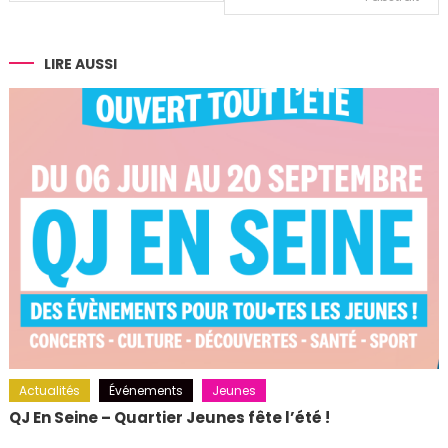
de
l’article
LIRE AUSSI
Actualités
Événements
Jeunes
QJ En Seine – Quartier Jeunes fête l’été !