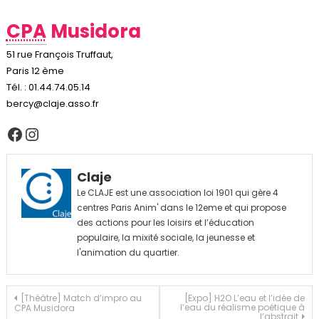
CPA
Musidora
51 rue François Truffaut,
Paris 12 ème
Tél. : 01.44.74.05.14
bercy@claje.asso.fr
Facebook
Instagram
Claje
Le CLAJE est une association loi 1901 qui gère 4
centres Paris Anim' dans le 12eme et qui propose
des actions pour les loisirs et l’éducation
populaire, la mixité sociale, la jeunesse et
l'animation du quartier.
Navigation
[Théâtre] Match d’impro au
[Expo] H2O L’eau et l’idée de
l’eau du réalisme poétique à
CPA Musidora
l’abstrait