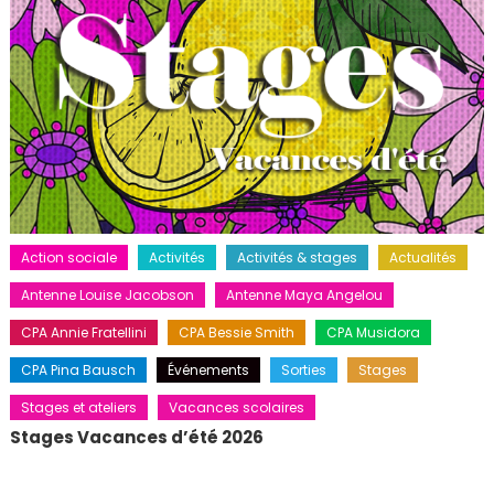
Action sociale
Activités
Activités & stages
Actualités
Antenne Louise Jacobson
Antenne Maya Angelou
CPA Annie Fratellini
CPA Bessie Smith
CPA Musidora
CPA Pina Bausch
Événements
Sorties
Stages
Stages et ateliers
Vacances scolaires
Stages Vacances d’été 2026