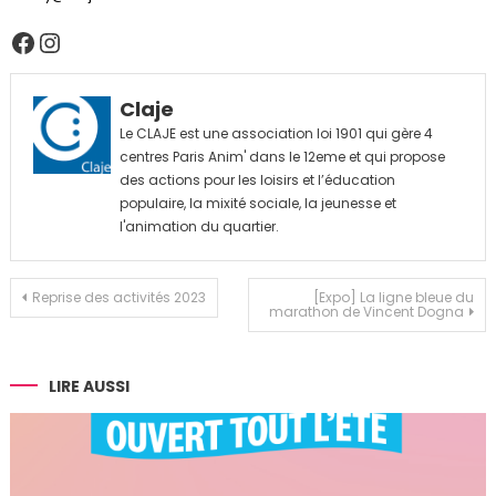
Facebook
Instagram
Claje
Le CLAJE est une association loi 1901 qui gère 4
centres Paris Anim' dans le 12eme et qui propose
des actions pour les loisirs et l’éducation
populaire, la mixité sociale, la jeunesse et
l'animation du quartier.
Navigation
Reprise des activités 2023
[Expo] La ligne bleue du
marathon de Vincent Dogna
de
l’article
LIRE AUSSI