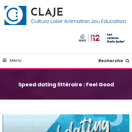
Skip
Panneau de gestion des cookies
To
Content
Culture Loisir Animation Jeu Education
Claje
Menu
Recherche
Speed dating littéraire : Feel Good