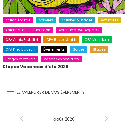
Action sociale
Activités
Activités & stages
Actualités
Antenne Louise Jacobson
Antenne Maya Angelou
CPA Annie Fratellini
CPA Bessie Smith
CPA Musidora
CPA Pina Bausch
Événements
Sorties
Stages
Stages et ateliers
Vacances scolaires
Stages Vacances d’été 2026
LE CALENDRIER DE VOS ÉVÉNEMENTS
Évènements
août 2026