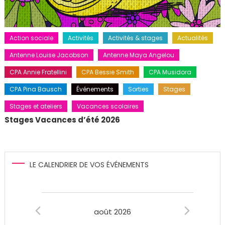
Action sociale
Activités
Activités & stages
Actualités
Antenne Louise Jacobson
Antenne Maya Angelou
CPA Annie Fratellini
CPA Bessie Smith
CPA Musidora
CPA Pina Bausch
Événements
Sorties
Stages
Stages et ateliers
Vacances scolaires
Stages Vacances d’été 2026
LE CALENDRIER DE VOS ÉVÉNEMENTS
Évènements
août 2026