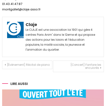
01.43.41.47.87
montgallet@claje.asso.fr
Claje
Le CLAJE est une association loi 1901 qui gère 4
centres Paris Anim' dans le 12eme et qui propose
des actions pour les loisirs et l’éducation
populaire, la mixité sociale, la jeunesse et
l'animation du quartier.
Navigation
[Évènement] Récital de piano
[Concert] Fanfare les
encuivrés
de
l’article
LIRE AUSSI