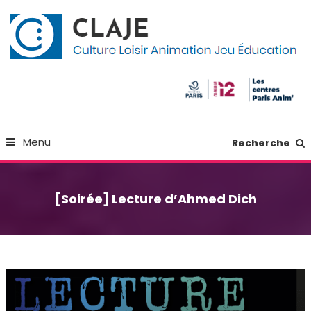
Skip
Panneau de gestion des cookies
To
Content
Culture Loisir Animation Jeu Education
Claje
Menu
Recherche
[Soirée] Lecture d’Ahmed Dich