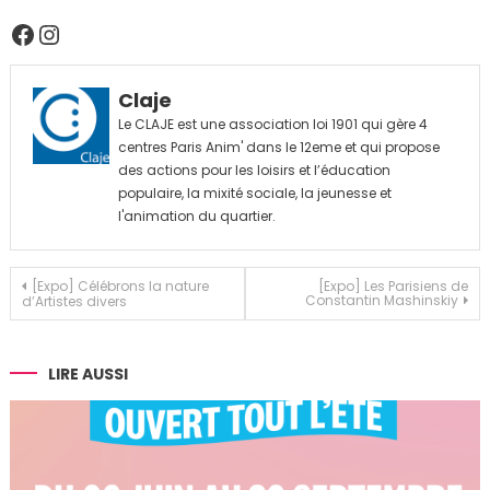
Facebook
Instagram
Claje
Le CLAJE est une association loi 1901 qui gère 4
centres Paris Anim' dans le 12eme et qui propose
des actions pour les loisirs et l’éducation
populaire, la mixité sociale, la jeunesse et
l'animation du quartier.
Navigation
[Expo] Célébrons la nature
[Expo] Les Parisiens de
Constantin Mashinskiy
d’Artistes divers
de
l’article
LIRE AUSSI