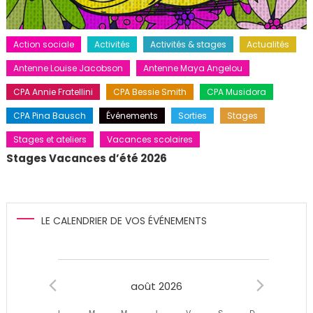
Action sociale
Activités
Activités & stages
Actualités
Antenne Louise Jacobson
Antenne Maya Angelou
CPA Annie Fratellini
CPA Bessie Smith
CPA Musidora
CPA Pina Bausch
Événements
Sorties
Stages
Stages et ateliers
Vacances scolaires
Stages Vacances d’été 2026
LE CALENDRIER DE VOS ÉVÉNEMENTS
Évènements
août 2026
L
LUNDI
M
MARDI
M
MERCREDI
J
JEUDI
V
VENDREDI
S
SAMEDI
D
DIMANCHE