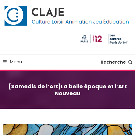
Skip
Panneau de gestion des cookies
To
Content
Culture Loisir Animation Jeu Education
Claje
Menu
Recherche
[Samedis de l’Art]La belle époque et l’Art
Nouveau