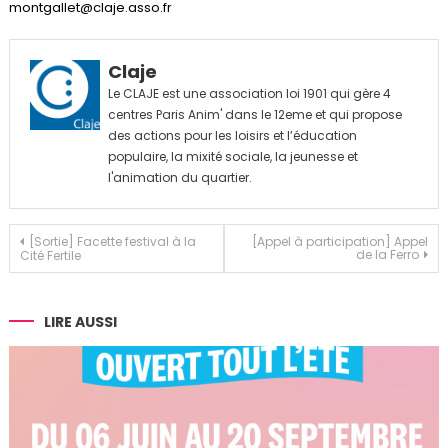
montgallet@claje.asso.fr
Claje
Le CLAJE est une association loi 1901 qui gère 4
centres Paris Anim' dans le 12eme et qui propose
des actions pour les loisirs et l’éducation
populaire, la mixité sociale, la jeunesse et
l'animation du quartier.
Navigation
[Sortie] Facette festival à la
[Appel à participation] Appel
de la Ferro
Cité Fertile
de
l’article
LIRE AUSSI