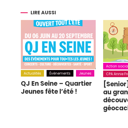
l’article
LIRE AUSSI
Action socia
Actualités
Événements
Jeunes
CPA Annie Fra
QJ En Seine – Quartier
[Senior
Jeunes fête l’été !
au grand
découv
géocac