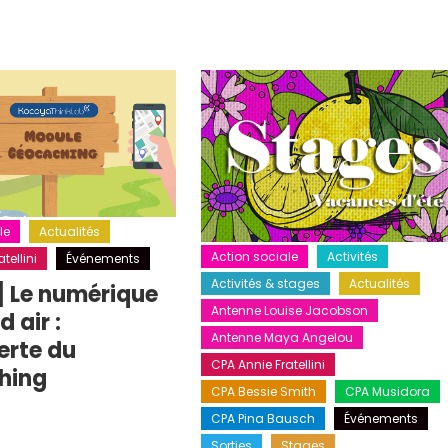
le
Actualités
Action sociale
Activités
tellini
Événements
Activités & stages
Actualités
] Le numérique
Antenne Louise Jacobson
 air :
Antenne Maya Angelou
erte du
CPA Annie Fratellini
hing
CPA Bessie Smith
CPA Musidora
CPA Pina Bausch
Événements
Sorties
Stages