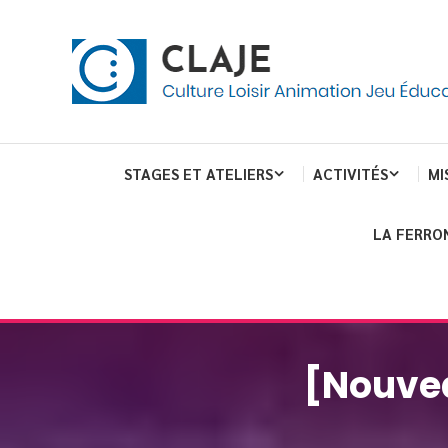
Skip
Panneau de gestion des cookies
To
Content
Culture Loisir Animation Jeu Education
Claje
STAGES ET ATELIERS
ACTIVITÉS
MI
LA FERRO
[Nouvea