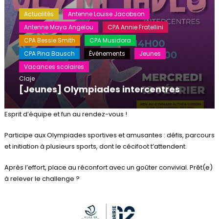
Actualités
Antenne Louise Jacobson
Antenne Maya Angelou
CPA Annie Fratellini
CPA Bessie Smith
CPA Musidora
CPA Pina Bausch
Événements
Jeunes
Vacances scolaires
Claje
[Jeunes] Olympiades intercentres
Esprit d’équipe et fun au rendez-vous !
Participe aux Olympiades sportives et amusantes : défis, parcours
et initiation à plusieurs sports, dont le cécifoot t’attendent.
Après l’effort, place au réconfort avec un goûter convivial. Prêt(e)
à relever le challenge ?