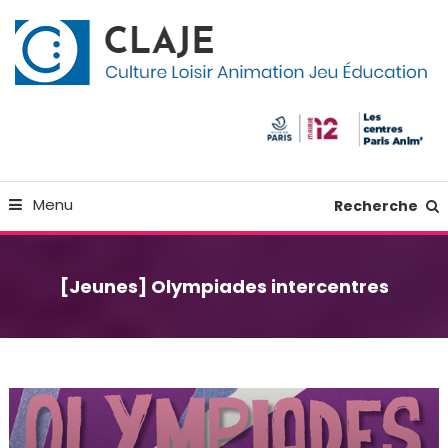
Skip
Panneau de gestion des cookies
To
Content
Culture Loisir Animation Jeu Education
Claje
Menu
Recherche
[Jeunes] Olympiades intercentres