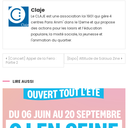
Claje
Le CLAJE est une association loi 1901 qui gère 4
centres Paris Anim' dans le 12eme et qui propose
des actions pour les loisirs et l’éducation
populaire, la mixité sociale, la jeunesse et
l'animation du quartier.
Navigation
[Concert] Appel de la Ferro :
[Expo] Attitude de Saloua Zine
Partie 2
de
l’article
LIRE AUSSI