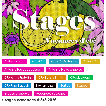
Action sociale
Activités
Activités & stages
Actualités
Antenne Louise Jacobson
Antenne Maya Angelou
CPA Annie Fratellini
CPA Bessie Smith
CPA Musidora
CPA Pina Bausch
Événements
Sorties
Stages
Stages et ateliers
Vacances scolaires
Stages Vacances d’été 2026