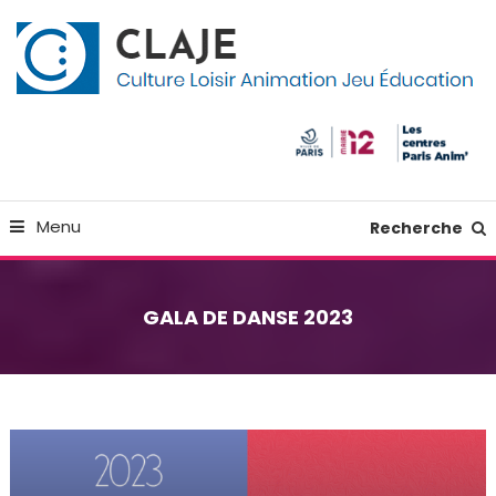
Skip
Panneau de gestion des cookies
To
Content
Culture Loisir Animation Jeu Education
Claje
Menu
Recherche
GALA DE DANSE 2023