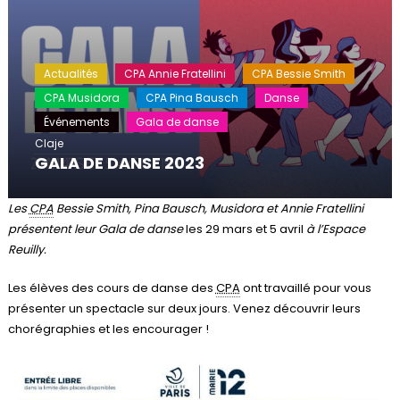
Actualités
CPA Annie Fratellini
CPA Bessie Smith
CPA Musidora
CPA Pina Bausch
Danse
Événements
Gala de danse
Claje
GALA DE DANSE 2023
Les
CPA
Bessie Smith, Pina Bausch, Musidora et Annie Fratellini
présentent leur Gala de danse
les 29 mars et 5 avril
à l’Espace
Reuilly.
Les élèves des cours de danse des
CPA
ont travaillé pour vous
présenter un spectacle sur deux jours. Venez découvrir leurs
chorégraphies et les encourager !