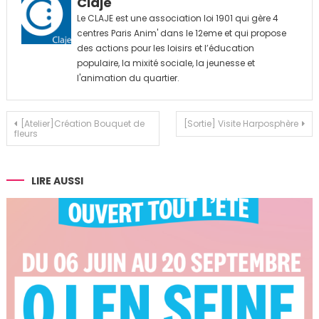
Claje
Le CLAJE est une association loi 1901 qui gère 4
centres Paris Anim' dans le 12eme et qui propose
des actions pour les loisirs et l’éducation
populaire, la mixité sociale, la jeunesse et
l'animation du quartier.
Navigation
[Atelier]Création Bouquet de
[Sortie] Visite Harposphère
fleurs
de
l’article
LIRE AUSSI