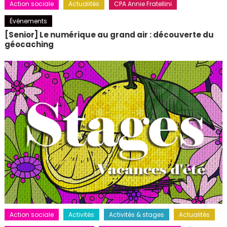
Action sociale
Actualités
CPA Annie Fratellini
Événements
[Senior] Le numérique au grand air : découverte du
géocaching
Action sociale
Activités
Activités & stages
Actualités