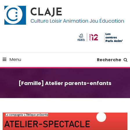
Skip
Panneau de gestion des cookies
To
Content
Culture Loisir Animation Jeu Education
Claje
Menu
Recherche
[Famille] Atelier parents-enfants