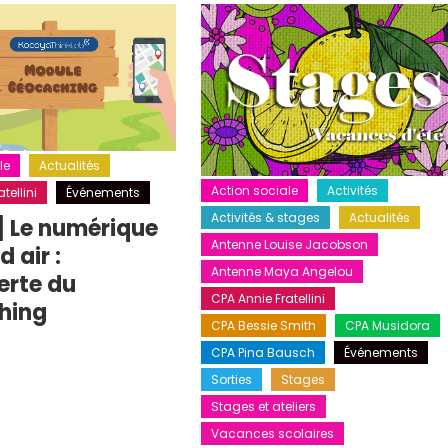
le
Actualités
Action sociale
Activités
tellini
Événements
Activités & stages
Actualités
] Le numérique
Antenne Louise Jacobson
 air :
Antenne Maya Angelou
erte du
CPA Annie Fratellini
hing
CPA Bessie Smith
CPA Musidora
CPA Pina Bausch
Événements
Sorties
Stages
Stages et ateliers
Vacances scolaires