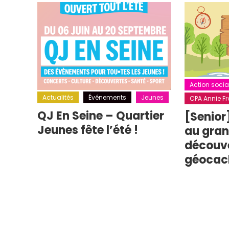
Action socia
Actualités
Événements
Jeunes
CPA Annie Fra
QJ En Seine – Quartier
[Senior
Jeunes fête l’été !
au grand
découv
géocac