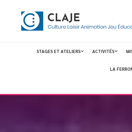
Skip
Panneau de gestion des cookies
To
Content
Culture Loisir Animation Jeu Education
Claje
STAGES ET ATELIERS
ACTIVITÉS
MI
LA FERRO