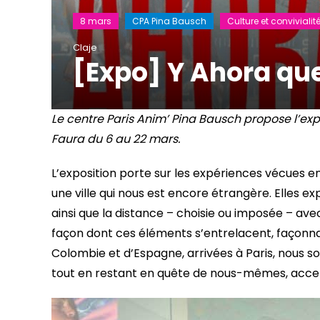
8 mars
CPA Pina Bausch
Culture et convivialit
Claje
[Expo] Y Ahora que
Le centre Paris Anim’ Pina Bausch propose l’ex
Faura du 6 au 22 mars.
L’exposition porte sur les expériences vécues e
une ville qui nous est encore étrangère. Elles ex
ainsi que la distance – choisie ou imposée – avec
façon dont ces éléments s’entrelacent, façonna
Colombie et d’Espagne, arrivées à Paris, nous som
tout en restant en quête de nous-mêmes, accep