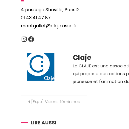
4 passage Stinville, Paris12
01.43.41.47.87
montgallet@claje.asso.fr
Instagram
Facebook
Claje
Le CLAJE est une associati
qui propose des actions pou
jeunesse et l'animation du
Navigation
[Expo] Visions féminines
de
l’article
LIRE AUSSI