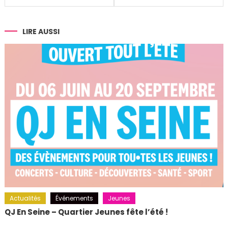
de
l’article
LIRE AUSSI
Actualités
Événements
Jeunes
QJ En Seine – Quartier Jeunes fête l’été !