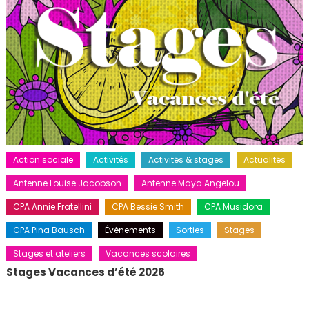
Action sociale
Activités
Activités & stages
Actualités
Antenne Louise Jacobson
Antenne Maya Angelou
CPA Annie Fratellini
CPA Bessie Smith
CPA Musidora
CPA Pina Bausch
Événements
Sorties
Stages
Stages et ateliers
Vacances scolaires
Stages Vacances d’été 2026