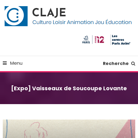
Skip
Panneau de gestion des cookies
To
Content
Culture Loisir Animation Jeu Education
Claje
Menu
Recherche
[Expo] Vaisseaux de Soucoupe Lovante