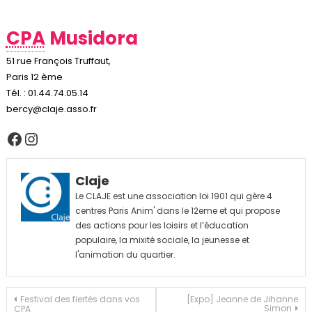
CPA
Musidora
51 rue François Truffaut,
Paris 12 ème
Tél. : 01.44.74.05.14
bercy@claje.asso.fr
Facebook
Instagram
Claje
Le CLAJE est une association loi 1901 qui gère 4
centres Paris Anim' dans le 12eme et qui propose
des actions pour les loisirs et l’éducation
populaire, la mixité sociale, la jeunesse et
l'animation du quartier.
Navigation
Festival des fiertés dans vos
[Expo] Jeanne de Jihanne
Simon
CPA