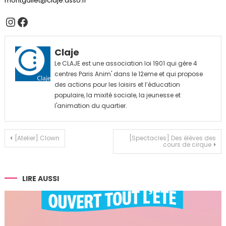
montgallet@claje.asso.fr
Instagram
Facebook
Claje
Le CLAJE est une association loi 1901 qui gère 4
centres Paris Anim' dans le 12eme et qui propose
des actions pour les loisirs et l’éducation
populaire, la mixité sociale, la jeunesse et
l'animation du quartier.
Navigation
[Atelier] Clown
[Spectacles] Des élèves des
cours de cirque
de
l’article
LIRE AUSSI