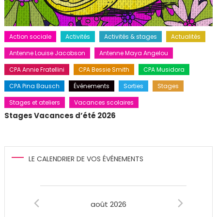
Action sociale
Activités
Activités & stages
Actualités
Antenne Louise Jacobson
Antenne Maya Angelou
CPA Annie Fratellini
CPA Bessie Smith
CPA Musidora
CPA Pina Bausch
Événements
Sorties
Stages
Stages et ateliers
Vacances scolaires
Stages Vacances d’été 2026
LE CALENDRIER DE VOS ÉVÉNEMENTS
Évènements
août 2026