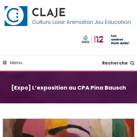
Skip
Panneau de gestion des cookies
To
Content
Culture Loisir Animation Jeu Education
Claje
Menu
Recherche
[Expo] L’exposition au CPA Pina Bausch