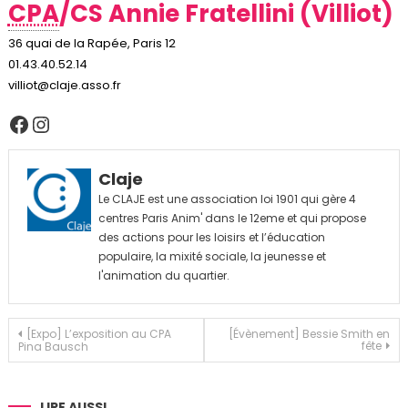
CPA
/CS Annie Fratellini (Villiot)
36 quai de la Rapée, Paris 12
01.43.40.52.14
villiot@claje.asso.fr
Facebook
Instagram
Claje
Le CLAJE est une association loi 1901 qui gère 4
centres Paris Anim' dans le 12eme et qui propose
des actions pour les loisirs et l’éducation
populaire, la mixité sociale, la jeunesse et
l'animation du quartier.
Navigation
[Expo] L’exposition au CPA
[Évènement] Bessie Smith en
fête
Pina Bausch
de
l’article
LIRE AUSSI