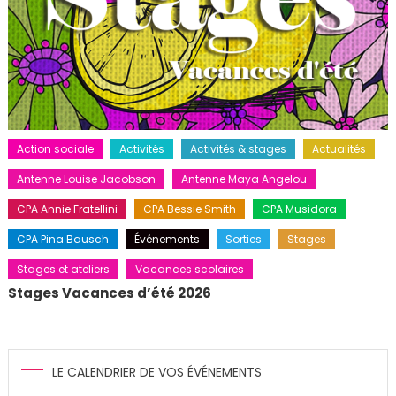
Action sociale
Activités
Activités & stages
Actualités
Antenne Louise Jacobson
Antenne Maya Angelou
CPA Annie Fratellini
CPA Bessie Smith
CPA Musidora
CPA Pina Bausch
Événements
Sorties
Stages
Stages et ateliers
Vacances scolaires
Stages Vacances d’été 2026
LE CALENDRIER DE VOS ÉVÉNEMENTS