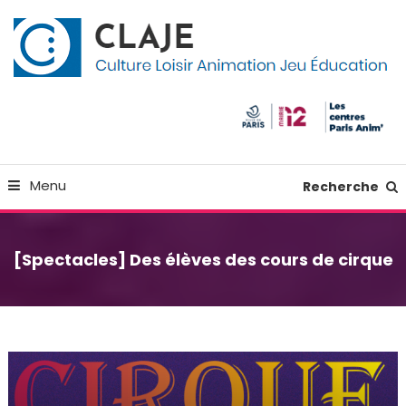
Skip
Panneau de gestion des cookies
To
Content
Culture Loisir Animation Jeu Education
Claje
Menu
Recherche
[Spectacles] Des élèves des cours de cirque