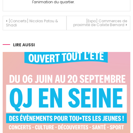
l'animation du quartier.
Navigation
[Concerts] Nicolas Patou &
[Expo] Commerces de
proximité de Calixte Bernard
Shadi
de
l’article
LIRE AUSSI