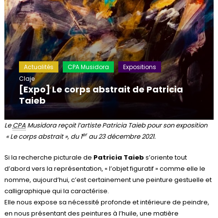
Actualités
CPA Musidora
Expositions
Claje
[Expo] Le corps abstrait de Patricia
Taieb
Le
CPA
Musidora reçoit l’artiste Patricia Taieb pour son exposition
er
« Le corps abstrait », du 1
au 23 décembre 2021.
Si la recherche picturale de
Patricia Taieb
s’oriente tout
d’abord vers la représentation, « l’objet figuratif » comme elle le
nomme, aujourd’hui, c’est certainement une peinture gestuelle et
calligraphique qui la caractérise.
Elle nous expose sa nécessité profonde et intérieure de peindre,
en nous présentant des peintures à l’huile, une matière