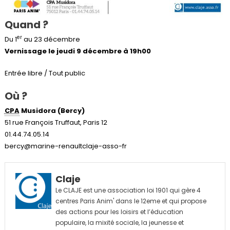
Quand ?
er
Du 1
au 23 décembre
Vernissage le jeudi 9 décembre
à 19h00
Entrée libre / Tout public
Où ?
CPA
Musidora (Bercy)
51 rue François Truffaut, Paris 12
01.44.74.05.14
bercy@marine-renaultclaje-asso-fr
Claje
Le CLAJE est une association loi 1901 qui gère 4
centres Paris Anim' dans le 12eme et qui propose
des actions pour les loisirs et l’éducation
populaire, la mixité sociale, la jeunesse et