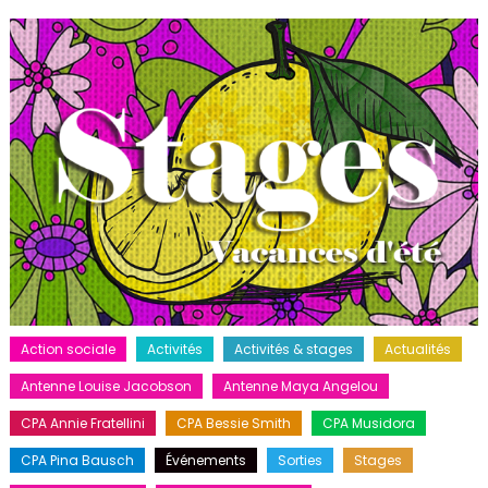
Action sociale
Activités
Activités & stages
Actualités
Antenne Louise Jacobson
Antenne Maya Angelou
CPA Annie Fratellini
CPA Bessie Smith
CPA Musidora
CPA Pina Bausch
Événements
Sorties
Stages