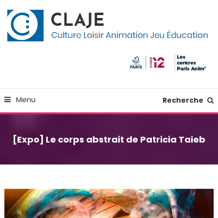
Skip
Panneau de gestion des cookies
To
Content
Culture Loisir Animation Jeu Education
Claje
Menu
Recherche
[Expo] Le corps abstrait de Patricia Taieb