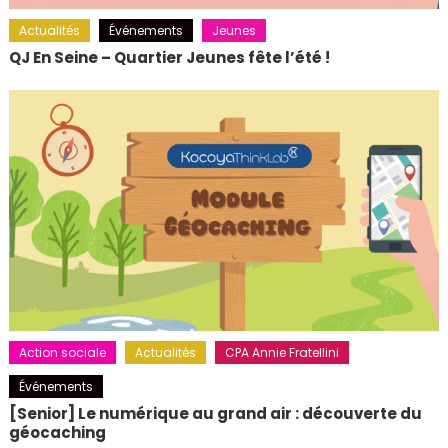
Actualités
Événements
Jeunes
QJ En Seine – Quartier Jeunes fête l’été !
Action sociale
Actualités
CPA Annie Fratellini
Événements
[Senior] Le numérique au grand air : découverte du
géocaching