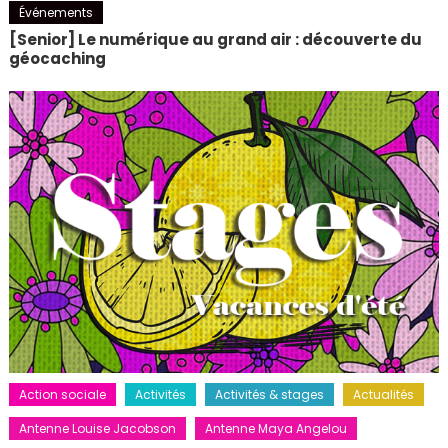
Événements
[Senior] Le numérique au grand air : découverte du
géocaching
Action sociale
Activités
Activités & stages
Actualités
Antenne Louise Jacobson
Antenne Maya Angelou