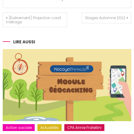
Navigation
[Évènement] Projection court
Stages Automne 2022
métrage
de
l’article
LIRE AUSSI
Action sociale
Actualités
CPA Annie Fratellini