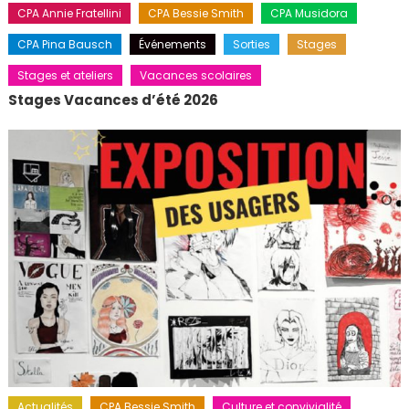
CPA Annie Fratellini
CPA Bessie Smith
CPA Musidora
CPA Pina Bausch
Événements
Sorties
Stages
Stages et ateliers
Vacances scolaires
Stages Vacances d’été 2026
Actualités
CPA Bessie Smith
Culture et convivialité