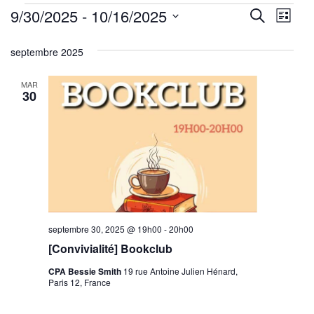
Évènements
Reche
Nav
9/30/2025
 - 
10/16/2025
Recherche
Liste
de
Sélectionnez
et
septembre 2025
une
vu
navig
date.
Év
MAR
de
30
vues
Évène
septembre 30, 2025 @ 19h00
-
20h00
[Convivialité] Bookclub
CPA Bessie Smith
19 rue Antoine Julien Hénard,
Paris 12, France