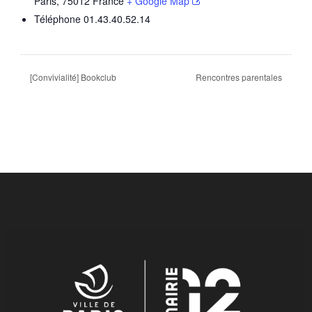
Paris
,
75012
France
+ Google Map
Téléphone
01.43.40.52.14
[Convivialité] Bookclub
Rencontres parentales