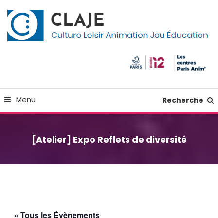
Skip
Panneau de gestion des cookies
To
Content
Culture Loisir Animation Jeu Education
Claje
Menu
Recherche
[Atelier] Expo Reflets de diversité
« Tous les Évènements