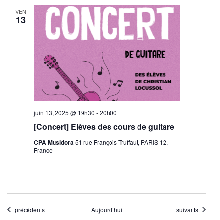
VEN
13
juin 13, 2025 @ 19h30
-
20h00
[Concert] Elèves des cours de guitare
CPA Musidora
51 rue François Truffaut, PARIS 12,
France
Évènements
Évènements
précédents
Aujourd’hui
suivants