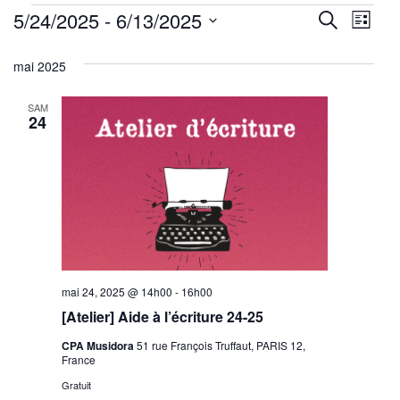
Évènements
Reche
Nav
5/24/2025
 - 
6/13/2025
Recherche
Liste
de
Sélectionnez
et
mai 2025
une
vu
navig
date.
Év
SAM
de
24
vues
Évène
mai 24, 2025 @ 14h00
-
16h00
[Atelier] Aide à l’écriture 24-25
CPA Musidora
51 rue François Truffaut, PARIS 12,
France
Gratuit