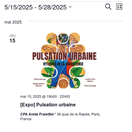
Évènements
Reche
Nav
5/15/2025
 - 
5/28/2025
Recherche
Liste
de
Sélectionnez
et
mai 2025
une
vu
navig
date.
Év
JEU
de
15
vues
Évène
mai 15, 2025 @ 19h00
-
22h00
[Expo] Pulsation urbaine
CPA Annie Fratellini *
36 quai de la Rapée, Paris,
France