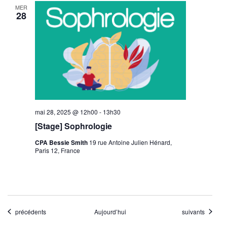
MER
28
mai 28, 2025 @ 12h00
-
13h30
[Stage] Sophrologie
CPA Bessie Smith
19 rue Antoine Julien Hénard,
Paris 12, France
Évènements
Évènements
précédents
Aujourd’hui
suivants