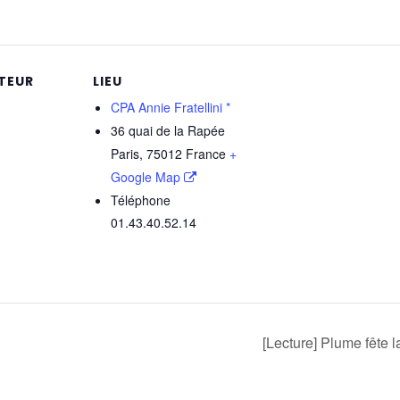
TEUR
LIEU
CPA Annie Fratellini *
36 quai de la Rapée
Paris
,
75012
France
+
Google Map
Téléphone
01.43.40.52.14
[Lecture] Plume fête l