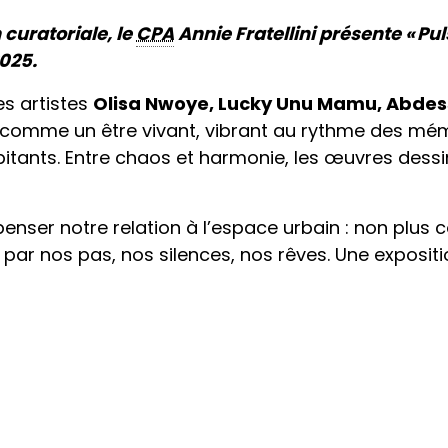
 curatoriale, le
CPA
Annie Fratellini présente « Pu
025.
es artistes
Olisa Nwoye, Lucky Unu Mamu, Abdes
le comme un être vivant, vibrant au rythme des mé
abitants. Entre chaos et harmonie, les œuvres dess
repenser notre relation à l’espace urbain : non pl
r nos pas, nos silences, nos rêves. Une expositi