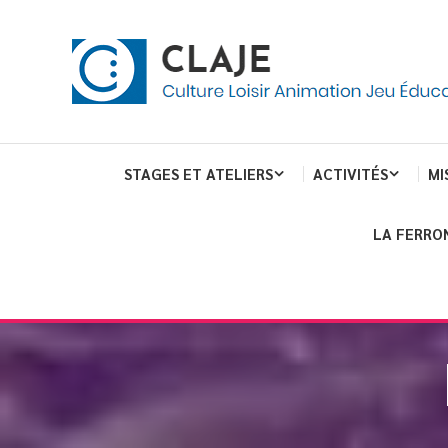
Skip
Panneau de gestion des cookies
To
Content
Culture Loisir Animation Jeu Education
Claje
STAGES ET ATELIERS
ACTIVITÉS
MI
LA FERRO