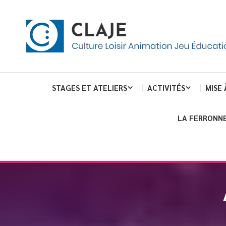
eau de gestion des cookies
ent
Culture Loisir Animation Jeu Education
Claje
STAGES ET ATELIERS
ACTIVITÉS
MISE 
LA FERRONNE