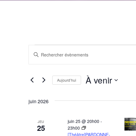
Évènements
Recherche
Saisir
et
mot-
clé.
navigation
À venir
Rechercher
Aujourd’hui
de
Évènements
Sélectionnez
par
vues
une
juin 2026
mot-
date.
Évènements
clé.
juin 25 @ 20h00
-
JEU
25
23h00
[Théâtre]PARDONNE-