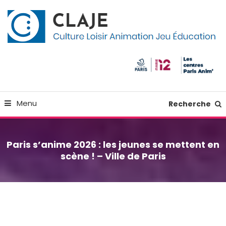
Skip
Panneau de gestion des cookies
To
Content
Culture Loisir Animation Jeu Education
Claje
Menu
Recherche
Paris s’anime 2026 : les jeunes se mettent en
scène ! – Ville de Paris