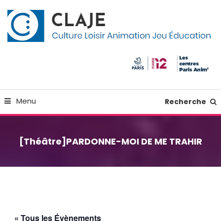
Skip
Panneau de gestion des cookies
To
Content
Culture Loisir Animation Jeu Education
Claje
Menu
Recherche
[Théâtre]PARDONNE-MOI DE ME TRAHIR
« Tous les Évènements