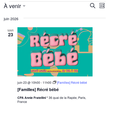
Évènements
Reche
Nav
À venir
Recherche
Liste
de
Sélectionnez
et
juin 2026
une
vu
navig
date.
Év
MAR
de
23
vues
Évène
juin 23 @ 10h00
-
11h00
[Familles] Récré bébé
[Familles] Récré bébé
CPA Annie Fratellini *
36 quai de la Rapée, Paris,
France