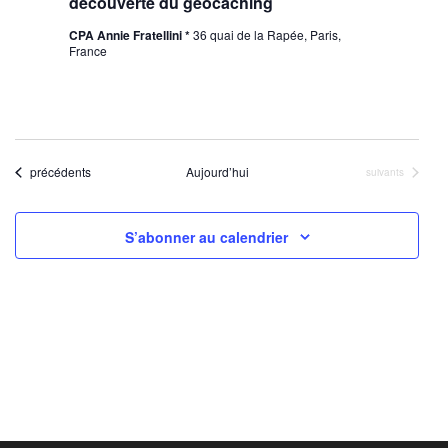
découverte du géocaching
CPA Annie Fratellini *
36 quai de la Rapée, Paris,
France
Évènements
précédents
Aujourd’hui
Évènements
suivants
S’abonner au calendrier