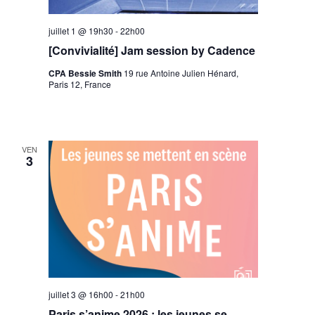
juillet 1 @ 19h30
-
22h00
[Convivialité] Jam session by Cadence
CPA Bessie Smith
19 rue Antoine Julien Hénard,
Paris 12, France
VEN
3
juillet 3 @ 16h00
-
21h00
Paris s’anime 2026 : les jeunes se