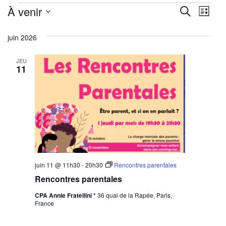
Évènements
Reche
Nav
À venir
Recherche
Liste
de
Sélectionnez
et
juin 2026
une
vu
navig
date.
Év
JEU
de
11
vues
Évène
juin 11 @ 11h30
-
20h30
Rencontres parentales
Rencontres parentales
CPA Annie Fratellini *
36 quai de la Rapée, Paris,
France