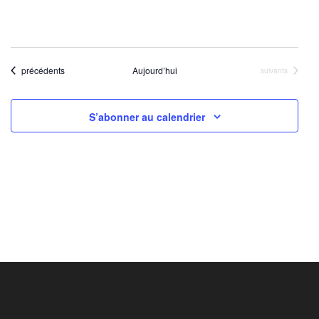
Évènements
précédents
Aujourd’hui
Évènements
suivants
S’abonner au calendrier