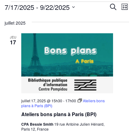
Évènements
Reche
Nav
7/17/2025
 - 
9/22/2025
Recherche
Liste
de
Sélectionnez
et
juillet 2025
une
vu
navig
date.
Év
JEU
de
17
vues
Évène
juillet 17, 2025 @ 15h30
-
17h00
Ateliers bons
plans à Paris (BPI)
Ateliers bons plans à Paris (BPI)
CPA Bessie Smith
19 rue Antoine Julien Hénard,
Paris 12, France