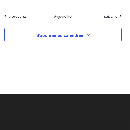
Évènements
Évènements
précédents
Aujourd’hui
suivants
S’abonner au calendrier