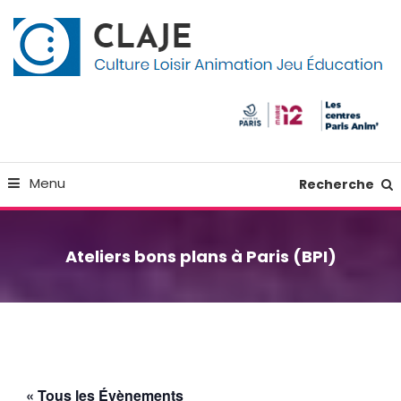
Skip
Panneau de gestion des cookies
To
Content
Culture Loisir Animation Jeu Education
Claje
Menu
Recherche
Ateliers bons plans à Paris (BPI)
« Tous les Évènements