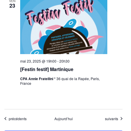
VEN
23
mai 23, 2025 @ 19h00
-
20h30
[Festin festif] Martinique
CPA Annie Fratellini *
36 quai de la Rapée, Paris,
France
Évènements
Évènements
précédents
Aujourd’hui
suivants