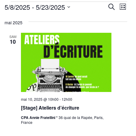
Évènements
Reche
Nav
5/8/2025
 - 
5/23/2025
Recherche
Liste
de
Sélectionnez
et
mai 2025
une
vu
navig
date.
Év
SAM
de
10
vues
Évène
mai 10, 2025 @ 10h00
-
12h00
[Stage] Ateliers d’écriture
CPA Annie Fratellini *
36 quai de la Rapée, Paris,
France