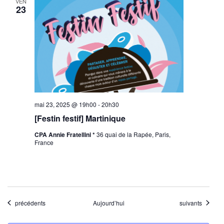
VEN
23
mai 23, 2025 @ 19h00
-
20h30
[Festin festif] Martinique
CPA Annie Fratellini *
36 quai de la Rapée, Paris,
France
Évènements
Évènements
précédents
Aujourd’hui
suivants