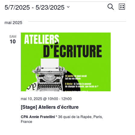
Évènements
Reche
Nav
5/7/2025
 - 
5/23/2025
Recherche
Liste
de
Sélectionnez
et
mai 2025
une
vu
navig
date.
Év
SAM
de
10
vues
Évène
mai 10, 2025 @ 10h00
-
12h00
[Stage] Ateliers d’écriture
CPA Annie Fratellini *
36 quai de la Rapée, Paris,
France