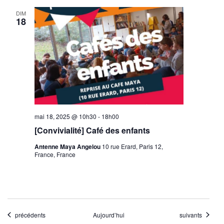
DIM
18
mai 18, 2025 @ 10h30
-
18h00
[Convivialité] Café des enfants
Antenne Maya Angelou
10 rue Erard, Paris 12,
France, France
Évènements
Évènements
précédents
Aujourd’hui
suivants