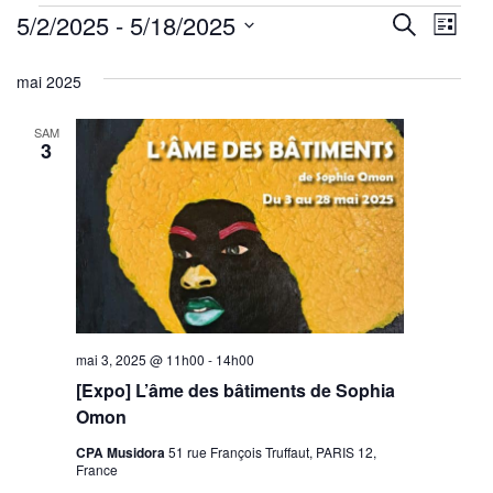
Évènements
Reche
Nav
5/2/2025
 - 
5/18/2025
Recherche
Liste
de
Sélectionnez
et
mai 2025
une
vu
navig
date.
Év
SAM
de
3
vues
Évène
mai 3, 2025 @ 11h00
-
14h00
[Expo] L’âme des bâtiments de Sophia
Omon
CPA Musidora
51 rue François Truffaut, PARIS 12,
France