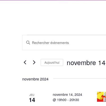
Évènements
Recherche
Saisir
et
mot-
clé.
navigation
novembre 14
Rechercher
Aujourd’hui
de
Évènements
Sélectionnez
par
vues
une
novembre 2024
mot-
date.
Évènements
clé.
novembre 14, 2024
JEU
14
@ 19h00
-
20h30