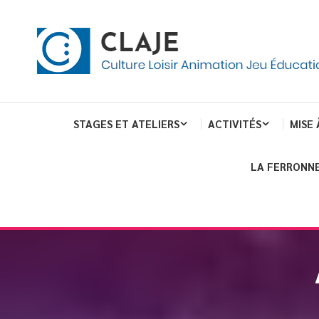
eau de gestion des cookies
ent
Culture Loisir Animation Jeu Education
Claje
STAGES ET ATELIERS
ACTIVITÉS
MISE 
LA FERRONNE